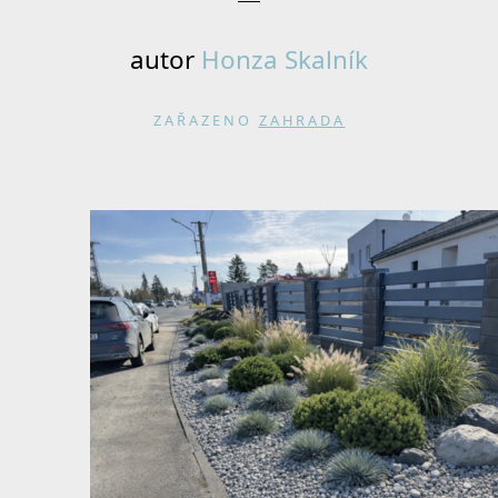
autor
Honza Skalník
ZAŘAZENO
ZAHRADA