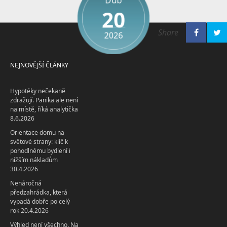
Dub
20
Share
2026
NEJNOVĚJŠÍ ČLÁNKY
Hypotéky nečekaně
zdražují. Panika ale není
na místě, říká analytička
8.6.2026
Orientace domu na
světové strany: klíč k
pohodlnému bydlení i
nižším nákladům
30.4.2026
Nenáročná
předzahrádka, která
vypadá dobře po celý
rok
20.4.2026
Výhled není všechno. Na